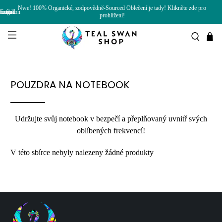
Nwe! 100% Organické, zodpovědně-Sourced Oblečení je tady! Klikněte zde pro
Error: unable to find megafon icon
prohlížení!
POUZDRA NA NOTEBOOK
Udržujte svůj notebook v bezpečí a přeplňovaný uvnitř svých
oblíbených frekvencí!
V této sbírce nebyly nalezeny žádné produkty